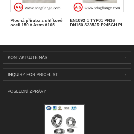
Plochá příruba z uhlíkové
EN1092-1 TYP01 PN16
oceli 150 # Astm A105
DN150 S235JR P245GH PL
Ansi B16.5 z uhlíkové
PŘÍRUBA
oceli
KONTAKTUJTE NÁS
INQUIRY FOR PRICELIST
POSLEDNÍ ZPRÁVY