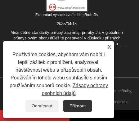
Zkoumání vysoce kvalitních přírub Jis
2025/04/15
Mezi četné standardy příruby zaujímají příruby Jis v globálním
průmyslovém oboru důležité postavení v důsledku přísných
specifikací a vynikající kvality japonských průmyslových sta......
X
Používáme cookies, abychom vám nabídli
lepší zážitek z prohlížení, analyzovali
návštěvnost webu a přizpůsobili obsah.
Používáním tohoto webu souhlasíte s naším
používáním souborů cookie.
Zásady ochrany
Copyright © 2020 Shandong Aiguo Forging Co., Ltd. - Čína kování příruby,
osobních údajů
výrobci slepé příruby, továrna na přírubu uhlíkové oceli, příruba desek,
Odmítnout
Přijmout
svařovací příruba dodavatelé všech práv vyhrazena
Odkazy
Sitemap
RSS
XML
Privacy Policy