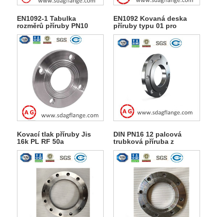
EN1092-1 Tabulka
EN1092 Kovaná deska
rozměrů příruby PN10
příruby typu 01 pro
typu 01A
svařování
Kovací tlak příruby Jis
DIN PN16 12 palcová
16k PL RF 50a
trubková příruba z
uhlíkové oceli