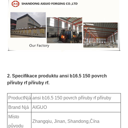
2. Specifikace produktu ansi b16.5 150 povrch
příruby rf příruby rf.
P
roduct
N
já
ansi b16.5 150 povrch příruby rf příruby
Brand Njá
AIGUO
Místo
Zhangqiu, Jinan, Shandong,
Čína
původu