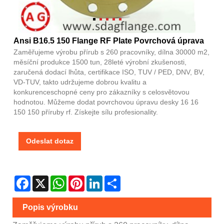
Ansi B16.5 150 Flange RF Plate Povrchová úprava
Zaměřujeme výrobu přírub s 260 pracovníky, dílna 30000 m2,
měsíční produkce 1500 tun, 28leté výrobní zkušenosti,
zaručená dodací lhůta, certifikace ISO, TUV / PED, DNV, BV,
VD-TUV, takto udržujeme dobrou kvalitu a
konkurenceschopné ceny pro zákazníky s celosvětovou
hodnotou. Můžeme dodat povrchovou úpravu desky 16 16
150 150 příruby rf. Získejte sílu profesionality.
Odeslat dotaz
Facebook
X
WhatsApp
Pinterest
LinkedIn
Share
Popis výrobku