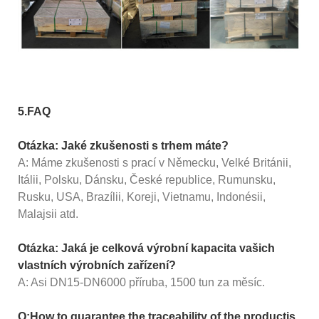
5.FAQ
Otázka: Jaké zkušenosti s trhem máte?
A: Máme zkušenosti s prací v Německu, Velké Británii,
Itálii, Polsku, Dánsku, České republice, Rumunsku,
Rusku, USA, Brazílii, Koreji, Vietnamu, Indonésii,
Malajsii atd.
Otázka: Jaká je celková výrobní kapacita vašich
vlastních výrobních zařízení?
A: Asi DN15-DN6000 příruba, 1500 tun za měsíc.
Q:How to guarantee the traceability of the productis