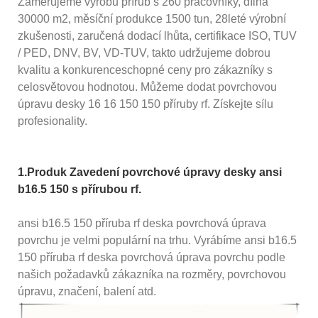
Zaměřujeme výrobu přírub s 260 pracovníky, dílna
30000 m2, měsíční produkce 1500 tun, 28leté výrobní
zkušenosti, zaručená dodací lhůta, certifikace ISO, TUV
/ PED, DNV, BV, VD-TUV, takto udržujeme dobrou
kvalitu a konkurenceschopné ceny pro zákazníky s
celosvětovou hodnotou. Můžeme dodat povrchovou
úpravu desky 16 16 150 150 příruby rf. Získejte sílu
profesionality.
1.Produk Zavedení povrchové úpravy desky ansi
b16.5 150 s přírubou rf.
ansi b16.5 150 příruba rf deska povrchová úprava
povrchu je velmi populární na trhu. Vyrábíme ansi b16.5
150 příruba rf deska povrchová úprava povrchu podle
našich požadavků zákazníka na rozměry, povrchovou
úpravu, značení, balení atd.