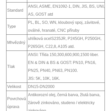
ANSI, ASME, EN1092-1, DIN, JIS, BS, UNI,
Standard
AS, GOST atd
PL
, BL, SO, WN, kloubový spoj, závitové,
T
ype
oválné, hranaté, CNC příruby
uhlíková ocel
S235JR, P245GH, P250GH,
M
hvězdný
P265GH, C22,8, A105 atd.
ANSI: Třída 150,300,600,900,1500 liber.
EN & DIN & BS & GOST: PN
1
0, PN16,
Tlak
PN25, PN40, PN63, PN100.
JIS: 5K, 10K, 16K.
Velikost
DN15-DN2000
Antikorozní olej, černá barva, žlutá barva,
Povrchová
žárově zinkováno, studeno / elektricky
úprava
zinkováno