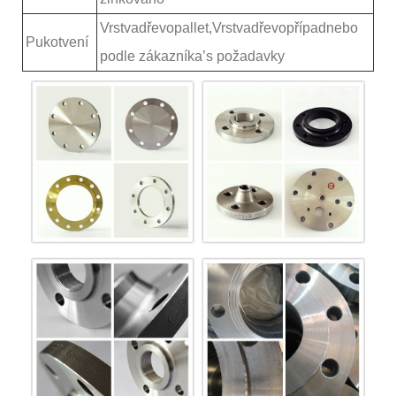
Vrstva
dřevo
pallet,Vrstvadřevo
případ
nebo
P
ukotvení
podle zákazníka
’
s požadavky