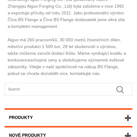
Zhangqiu Aiguo Forging Co., Ltd) byla založena v roce 1992
a exportuje příruby od roku 2011. Jako profesionální výrobci
Čína BS Flange a Čína BS Flange dodavatelé jsme silná síla
a kompletní management .
Aiguo má 260 pracovníků, 30 000 metrů čtverečních dílen,
měsíční produkci 1 500 tun, 28 let zkušeností s výrobou,
takže můžeme zaručit dodací lhůtu. Máme vynikající kvalitu a
konkurenceschopné ceny a obsluhujeme významné světové
zákazníky. Vítejte v naší společnosti na nákup BS Flange,
pokud se chcete dozvědět více, kontaktujte nás.
PRODUKTY
NOVÉ PRODUKTY