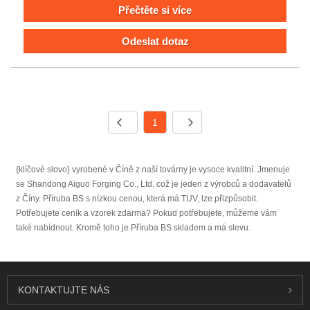
Přečtěte si více
Odeslat dotaz
1
{klíčové slovo} vyrobené v Číně z naší továrny je vysoce kvalitní. Jmenuje
se Shandong Aiguo Forging Co., Ltd. což je jeden z výrobců a dodavatelů
z Číny. Příruba BS s nízkou cenou, která má TUV, lze přizpůsobit.
Potřebujete ceník a vzorek zdarma? Pokud potřebujete, můžeme vám
také nabídnout. Kromě toho je Příruba BS skladem a má slevu.
KONTAKTUJTE NÁS