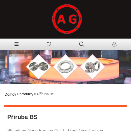
>
produkty
>
Příruba BS
Domov
Příruba BS
Shandong Aiguo Forging Co., Ltd (používaný název