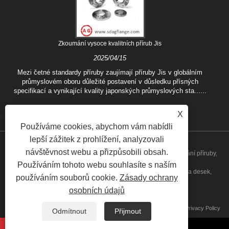
Zkoumání vysoce kvalitních přírub Jis
2025/04/15
Mezi četné standardy příruby zaujímají příruby Jis v globálním
průmyslovém oboru důležité postavení v důsledku přísných
specifikací a vynikající kvality japonských průmyslových sta......
X
Používáme cookies, abychom vám nabídli
lepší zážitek z prohlížení, analyzovali
návštěvnost webu a přizpůsobili obsah.
Copyright © 2020 Shandong Aiguo Forging Co., Ltd. - Čína kování příruby,
Používáním tohoto webu souhlasíte s naším
výrobci slepé příruby, továrna na přírubu uhlíkové oceli, příruba desek,
používáním souborů cookie.
Zásady ochrany
osobních údajů
svařovací příruba dodavatelé všech práv vyhrazena
Odkazy
Sitemap
RSS
XML
Privacy Policy
Odmítnout
Přijmout