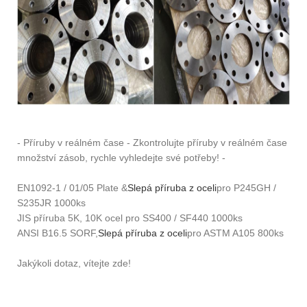
- Příruby v reálném čase - Zkontrolujte příruby v reálném čase
množství zásob, rychle vyhledejte své potřeby! -
EN1092-1 / 01/05 Plate &
Slepá příruba z oceli
pro P245GH /
S235JR 1000ks
JIS příruba 5K, 10K ocel pro SS400 / SF440 1000ks
ANSI B16.5 SORF,
Slepá příruba z oceli
pro ASTM A105 800ks
Jakýkoli dotaz, vítejte zde!