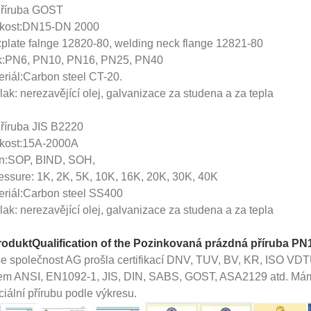
Příruba GOST
ikost:DN15-DN 2000
:plate falnge 12820-80, welding neck flange 12821-80
k:PN6, PN10, PN16, PN25, PN40
eriál:Carbon steel CT-20.
ak: nerezavějící olej, galvanizace za studena a za tepla
Příruba JIS B2220
ikost:15A-2000A
n:SOP, BIND, SOH,
essure: 1K, 2K, 5K, 10K, 16K, 20K, 30K, 40K
eriál:Carbon steel SS400
ak: nerezavějící olej, galvanizace za studena a za tepla
roduktQualification of the
Pozinkovaná prázdná příruba P
e společnost AG prošla certifikací DNV, TUV, BV, KR, ISO VDT
em ANSI, EN1092-1, JIS, DIN, SABS, GOST, ASA2129 atd. Mám
iální přírubu podle výkresu.