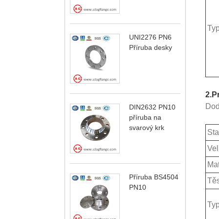
Ty
UNI2276 PN6
Příruba desky
2.
P
Dod
DIN2632 PN10
příruba na
svarový krk
Sta
Vel
Mat
Příruba BS4504
Těs
PN10
Ty