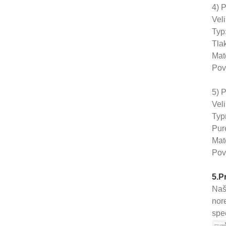
4) 
Vel
Typ
Tla
Mat
Povl
5) 
Vel
Typ
Pur
Mat
Povl
5.P
Naš
nor
spec