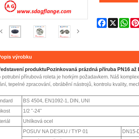
Facebook
X
Wha
Popis výrobku
ředstavení produktu
Pozinkovaná prázdná příruba PN16 a
o potrubní přírubová roleta je horkým požadavkem. Náš komplex
ní, tepelné zpracování, obrábění nástrojů, kontrolu kvality, mec
ndard
BS 4504, EN1092-1, DIN, UNI
ikost
1/2 "-24"
eriál
Uhlíková ocel
POSUV NA DESKU / TYP 01
DN15-