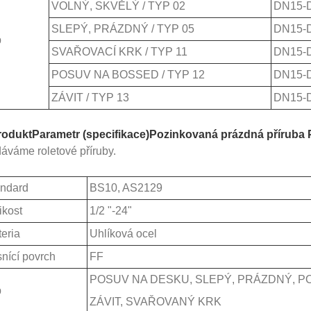
VOLNÝ, SKVĚLÝ / TYP 02
DN15-
SLEPÝ, PRÁZDNÝ / TYP 05
DN15-
p
SVAŘOVACÍ KRK / TYP 11
DN15-
POSUV NA BOSSED / TYP 12
DN15-
ZÁVIT / TYP 13
DN15-
rodukt
Parametr (specifikace)
Pozinkovaná prázdná přírub
áváme roletové příruby.
ndard
BS10, AS2129
ikost
1/2 "-24"
eria
Uhlíková ocel
nící povrch
FF
POSUV NA DESKU, SLEPÝ, PRÁZDNÝ, P
p
ZÁVIT, SVAŘOVANÝ KRK