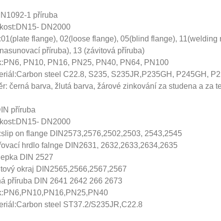
EN1092-1 příruba
ikost:DN15- DN2000
01(plate flange), 02(loose flange), 05(blind flange), 11(welding
nasunovací příruba), 13 (závitová příruba)
k:PN6, PN10, PN16, PN25, PN40, PN64, PN100
eriál:Carbon steel C22.8, S235, S235JR,
P235GH, P245GH, P2
r: černá barva, žlutá barva, žárové zinkování za studena a za t
DIN příruba
ikost:DN15- DN2000
:slip on flange DIN2573,2576,2502,2503, 2543,2545
řovací hrdlo falnge DIN2631, 2632,2633,2634,2635
lepka DIN 2527
itový okraj DIN2565,2566,2567,2567
ná příruba DIN 2641 2642 266 2673
k:PN6,PN10,PN16,PN25,PN40
eriál:Carbon steel ST37.2/S235JR,C22.8