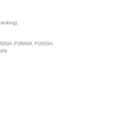
 necking),
50GH, P280GH, P265GH.
epla