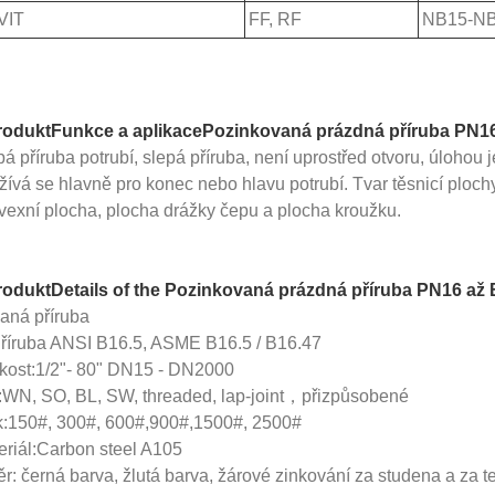
VIT
FF, RF
NB15-N
rodukt
Funkce a aplikace
Pozinkovaná prázdná příruba PN
á příruba potrubí, slepá příruba, není uprostřed otvoru, úlohou j
žívá se hlavně pro konec nebo hlavu potrubí. Tvar těsnicí ploch
vexní plocha, plocha drážky čepu a plocha kroužku.
roduktDetails of the
Pozinkovaná prázdná příruba PN16 a
aná příruba
Příruba ANSI B16.5, ASME B16.5 / B16.47
ikost:1/2"- 80" DN15 - DN2000
:WN, SO, BL, SW, threaded, lap-joint
，
přizpůsobené
k:150#, 300#, 600#,900#,1500#, 2500#
eriál:Carbon steel A105
r: černá barva, žlutá barva, žárové zinkování za studena a za t