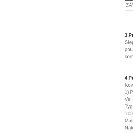
ZÁ
3.
P
Slep
pou
kon
4.P
Kov
1) 
Vel
Typ
Tla
Mat
Nátě