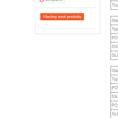
Tla
Všechny nové produkty
Sta
Ty
PO
SV
SL
Sta
T
y
PO
SV
PO
SL