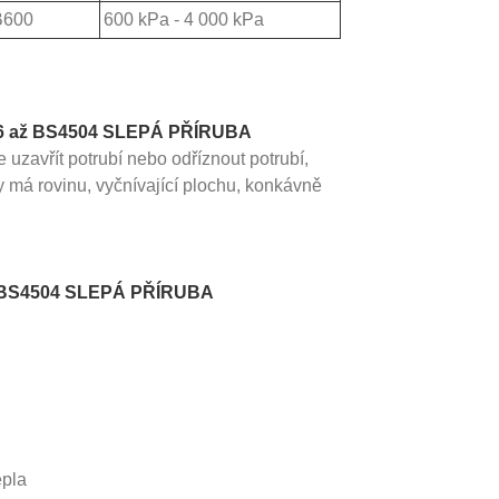
B600
600 kPa - 4 000 kPa
16 až BS4504 SLEPÁ PŘÍRUBA
e uzavřít potrubí nebo odříznout potrubí,
y má rovinu, vyčnívající plochu, konkávně
ž BS4504 SLEPÁ PŘÍRUBA
epla