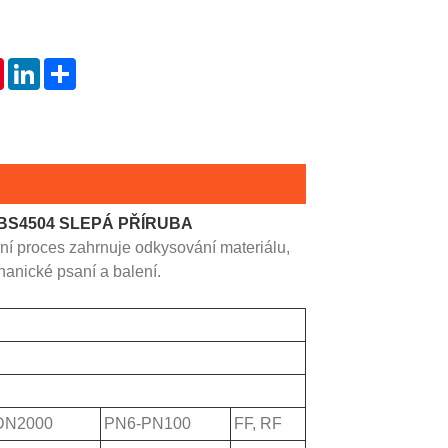
tsApp
Pinterest
LinkedIn
Share
ž BS4504 SLEPÁ PŘÍRUBA
ní proces zahrnuje odkysování materiálu,
hanické psaní a balení.
DN2000
PN6-PN100
FF, RF