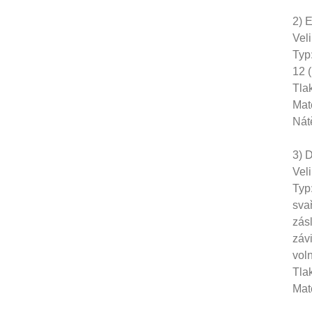
2) 
Vel
Typ:
12 (
Tla
Mat
Nátě
3) 
Vel
Typ
sva
zás
záv
vol
Tla
Mat