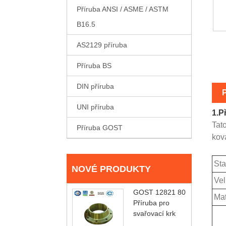
Příruba ANSI / ASME / ASTM
B16.5
AS2129 příruba
Příruba BS
DIN příruba
UNI příruba
1.
P
Tat
Příruba GOST
ková
Sta
NOVÉ PRODUKTY
Vel
GOST 12821 80
Mat
Příruba pro
svařovací krk