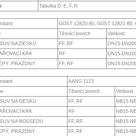
k
Tabulka D, E, F, H
ndard
GOST 12820-80
, GOST 12821-80,
p
Těsnící povrch
Velikost
SUV NA DESKU
FF, RF
DN15-DN20
AŘOVACÍ KRK
RF
DN15-DN20
EPÝ, PRÁZDNÝ
FF, RF
DN15-DN20
ndard
AANS 1123
pe
Těsnící povrch
Velikost
SUV NA DESKU
FF, RF
NB15-N
AŘOVACÍ KRK
RF
NB15-N
SUV NA BOSSEDU
FF, RF
NB15-N
EPÝ, PRÁZDNÝ
FF, RF
NB15-N