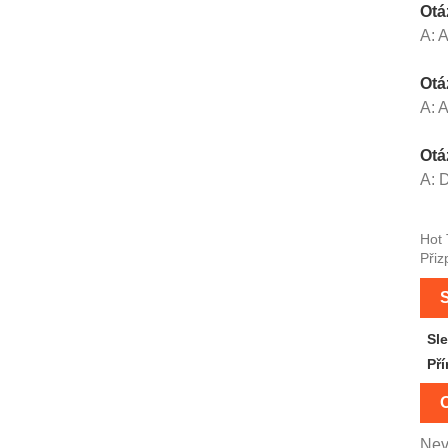
Otá
A: 
Otá
A: 
Otá
A: 
Hot 
Přiz
S
Sl
Pří
O
Nev