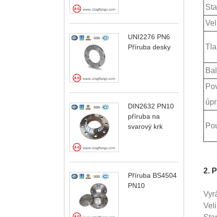
Sta
Vel
UNI2276 PN6
Tla
Příruba desky
Bal
Po
úpr
DIN2632 PN10
příruba na
Pou
svarový krk
2. 
Příruba BS4504
PN10
Vyr
Vel