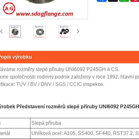
Popis výrobku
áváme rozměry slepé příruby UNI6092 P245GH 4 CS.
orie společnosti: rodinný podnik založený v roce 1992, hlavní p
tifikace: TUV / BV / DNV / SGS / CCIC inspekce.
ýrobek Představení rozměrů slepé příruby UNI6092 P245GH
p
Slepá příruba
eriál
Uhlíková ocel: A105, SS400, SF440, RST37.2,