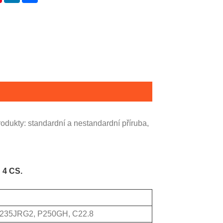
rodukty: standardní a nestandardní příruba,
 4 CS.
 S235JRG2, P250GH, C22.8