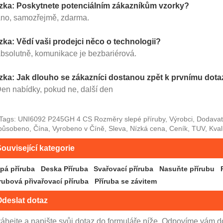
zka: Poskytnete potenciálním zákazníkům vzorky?
Ano, samozřejmě, zdarma.
zka: Vědí vaši prodejci něco o technologii?
Absolutně, komunikace je bezbariérová.
zka: Jak dlouho se zákazníci dostanou zpět k prvnímu dot
Den nabídky, pokud ne, další den
Tags: UNI6092 P245GH 4 CS Rozměry slepé příruby, Výrobci, Dodavat
působeno, Čína, Vyrobeno v Číně, Sleva, Nízká cena, Ceník, TUV, Kval
ouvisející kategorie
epá příruba
Deska Příruba
Svařovací příruba
Nasuňte přírubu
rubová přivařovací příruba
Příruba se závitem
deslat dotaz
áhejte a napište svůj dotaz do formuláře níže. Odpovíme vám d