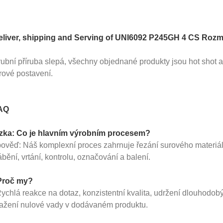
eliver, shipping and Serving of UNI6092 P245GH 4 CS Rozmě
ubní příruba slepá, všechny objednané produkty jsou hot shot a 
rové postavení.
AQ
zka: Co je hlavním výrobním procesem?
ověď: Náš komplexní proces zahrnuje řezání surového materiálu,
bění, vrtání, kontrolu, označování a balení.
Proč my?
Rychlá reakce na dotaz, konzistentní kvalita, udržení dlouhodo
ažení nulové vady v dodávaném produktu.