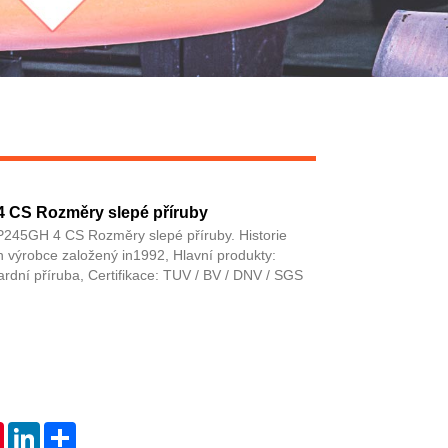
 CS Rozměry slepé příruby
45GH 4 CS Rozměry slepé příruby. Historie
un výrobce založený in1992, Hlavní produkty:
rdní příruba, Certifikace: TUV / BV / DNV / SGS
tsApp
Pinterest
LinkedIn
Share