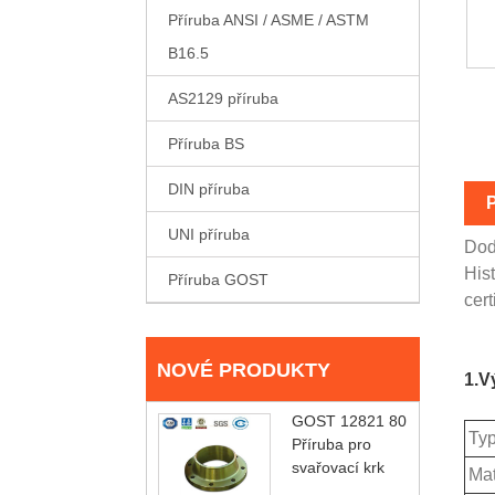
Příruba ANSI / ASME / ASTM
B16.5
AS2129 příruba
Příruba BS
DIN příruba
UNI příruba
Dod
Hist
Příruba GOST
cer
NOVÉ PRODUKTY
1.V
GOST 12821 80
Ty
Příruba pro
svařovací krk
Mat