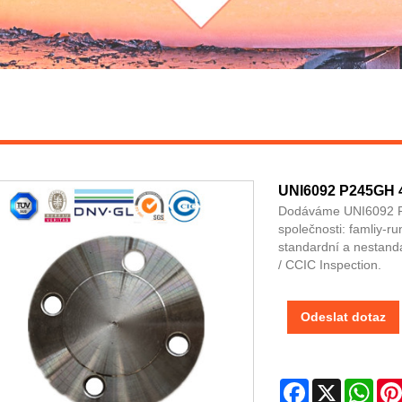
UNI6092 P245GH 4
Dodáváme UNI6092 P2
společnosti: famliy-r
standardní a nestanda
/ CCIC Inspection.
Odeslat dotaz
Facebook
X
Wha