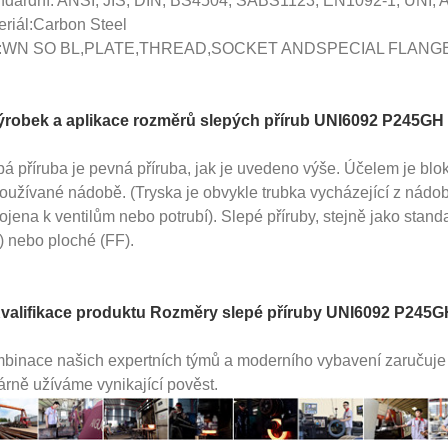
ndardní: ANSI, JIS, DIN, BS4504, SABS1123, EN1092-1, UNI,
eriál:Carbon Steel
p:WN SO BL,PLATE,THREAD,SOCKET ANDSPECIAL FLANG
ýrobek a aplikace rozměrů slepých přírub UNI6092 P245GH 
á příruba je pevná příruba, jak je uvedeno výše. Účelem je blok
oužívané nádobě. (Tryska je obvykle trubka vycházející z nádo
ojena k ventilům nebo potrubí). Slepé příruby, stejně jako stan
) nebo ploché (FF).
Kvalifikace produktu Rozměry slepé příruby UNI6092 P245G
binace našich expertních týmů a moderního vybavení zaručuje nej
árně užíváme vynikající pověst.