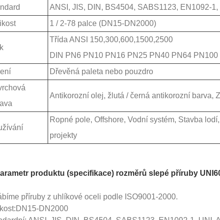
ndard
ANSI, JIS, DIN, BS4504, SABS1123, EN1092-1
ikost
1 / 2-78 palce (DN15-DN2000)
Třída ANSI 150,300,600,1500,2500
k
DIN PN6 PN10 PN16 PN25 PN40 PN64 PN100
ení
Dřevěná paleta nebo pouzdro
vrchová
Antikorozní olej, žlutá / černá antikorozní barva,
ava
Ropné pole, Offshore, Vodní systém, Stavba lodí,
žívání
projekty
Parametr produktu (specifikace) rozměrů slepé příruby UNI
ábíme příruby z uhlíkové oceli podle ISO9001-2000.
ikost:DN15-DN2000