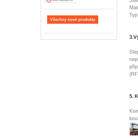
Sta
Mat
Ty
Všechny nové produkty
3.V
Slep
nep
přip
(RF
5. 
Kom
kov