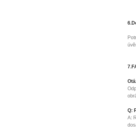
6.D
Potr
úvě
7.F
Otá
Odp
obrá
Q: 
A: 
dos