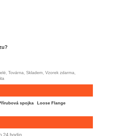
azu?
elé, Továrna, Skladem, Vzorek zdarma,
ita
Přírubová spojka
Loose Flange
o 24 hodin.