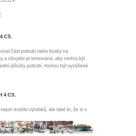
 AS2129
E
4 CS.
ovat část potrubí nebo trysky na
by a obvykle je lemovaná, aby mohla být
dardní příruby potrubí, mohou být vyvýšené
H 4 CS.
en kvalitu výrobků, ale také to, že si v